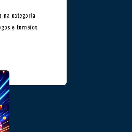
o na categoria
ogos e torneios