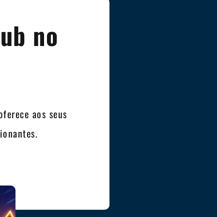
lub no
oferece aos seus
ionantes.