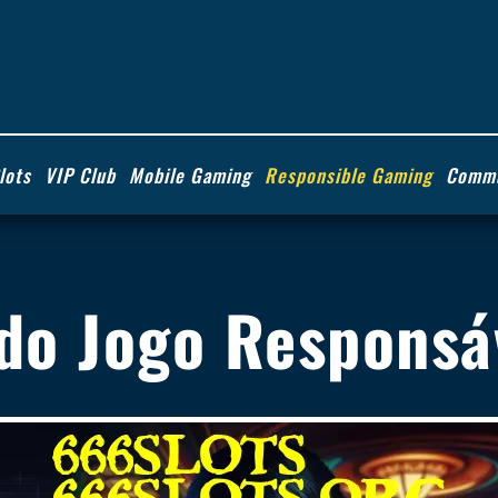
lots
VIP Club
Mobile Gaming
Responsible Gaming
Commu
do Jogo Responsá