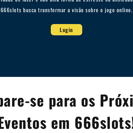
666slots busca transformar a visão sobre o jogo online.
Login
pare-se para os Próx
Eventos em 666slots