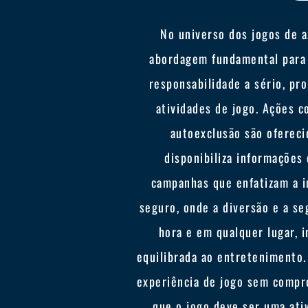
No universo dos jogos de a
abordagem fundamental para g
responsabilidade a sério, p
atividades de jogo. Ações c
autoexclusão são oferecid
disponibiliza informações
campanhas que enfatizam a i
seguro, onde a diversão e a se
hora e em qualquer lugar, 
equilibrada ao entretenimento.
experiência de jogo sem compro
que o jogo deve ser uma ati