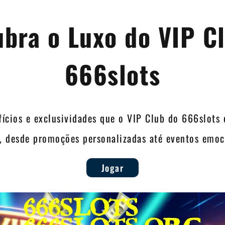
bra o Luxo do VIP C
666slots
fícios e exclusividades que o VIP Club do 666slots 
 desde promoções personalizadas até eventos emoc
Jogar