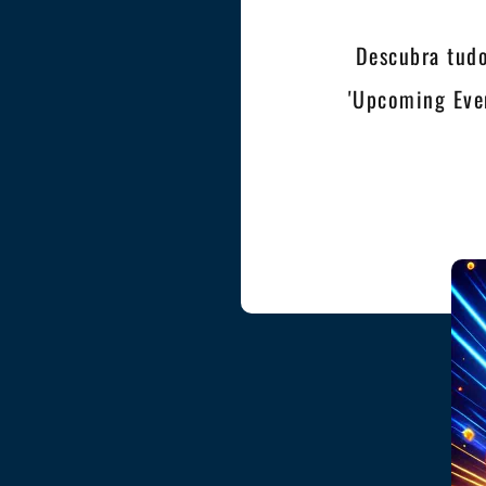
Descubra tudo
'Upcoming Even