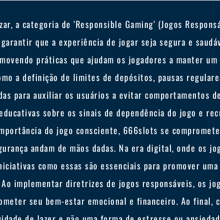
zar, a categoria de 'Responsible Gaming' (Jogos Respon
arantir que a experiência de jogar seja segura e saudáv
romovendo práticas que ajudam os jogadores a manter um 
omo a definição de limites de depósitos, pausas regular
as para auxiliar os usuários a evitar comportamentos de
 educativas sobre os sinais de dependência do jogo e rec
mportância do jogo consciente, 666slots se compromete
gurança andam de mãos dadas. Na era digital, onde os jo
iniciativas como essas são essenciais para promover um
 Ao implementar diretrizes de jogos responsáveis, os j
meter seu bem-estar emocional e financeiro. Ao final, 
vidade de lazer e não uma forma de estresse ou ansiedade