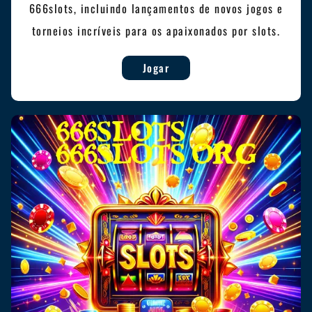
666slots, incluindo lançamentos de novos jogos e
torneios incríveis para os apaixonados por slots.
Jogar