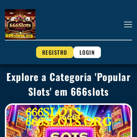
REGISTRO
LOGIN
Explore a Categoria 'Popular
Slots' em 666slots