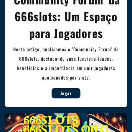
666slots: Um Espaço
para Jogadores
Neste artigo, analisamos o 'Community Forum' da
666slots, destacando suas funcionalidades,
benefícios e a importância em unir jogadores
apaixonados por slots.
Jogar