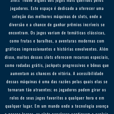
Slots" reúne alguns dos jogos mais queridos pelos
jogadores. Este espaço é dedicado a oferecer uma
seleção das melhores máquinas de slots, onde a
diversão e a chance de ganhar prêmios incríveis se
encontram. Os jogos variam de temáticas clássicas,
como frutas e baralhos, a aventuras modernas com
gráficos impressionantes e histórias envolventes. Além
disso, muitos desses slots oferecem recursos especiais,
como rodadas grátis, jackpots progressivos e bônus que
aumentam as chances de vitória. A acessibilidade
dessas máquinas é uma das razões pelas quais elas se
tornaram tão atraentes; os jogadores podem girar os
rolos de seus jogos favoritos a qualquer hora e em
qualquer lugar. Em um mundo onde a tecnologia avança